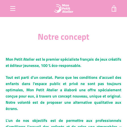
Passer
VOIR
au
contenu
MENU
LE
Notre concept
PANI
Mon Petit Atelier est le premier spécialiste français de jeux créatifs
et éditeur jeunesse, 100 % éco-responsable.
Tout est parti d'un constat. Parce que les conditions d'accueil des
enfants dans l'espace public et privé ne sont pas toujours
optimales, Mon Petit Atelier a élaboré une offre spécialement
conçue pour eux, à travers un concept nouveau, unique et original.
Notre volonté est de proposer une alternative qualitative aux
écrans.
L'un de nos objectifs est de permettre aux professionnels
d'améliorer l'accueil des enfants et de créer une atmosphère «